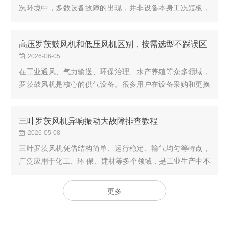
况环境中，多数设备故障的出现，并非设备本身工况短板，
而是长期疏于打理、操作习惯不规范、巡检不到位积累导
致。很多场地都是出现异响、风量波动、运转卡...
高压罗茨鼓风机和低压风机区别，按需选型不踩误区
2026-06-05
在工业通风、气力输送、环保治理、水产养殖等众多领域，
罗茨鼓风机是核心的供气设备。很多用户在设备采购和更换
时，常常分不清高压与低压罗茨鼓风机的差异，仅凭经验盲
目选型，出现设备压力不足、能耗过高、运行...
三叶罗茨风机异响振动大故障排查教程
2026-05-08
三叶罗茨风机凭借结构简单、运行稳定、输气均匀等特点，
广泛应用于化工、环 保、建材等多个领域，是工业生产中不
可或缺的通用机械设备。但在长期连续运行过程中，受安装
精度、维护保养、工况变化等多种因素影响，...
更多