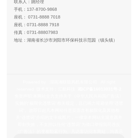
联系人：姚经理
手机：137-8700-9868
座机： 0731-8888 7018
座机：0731-8888 7918
传真：0731-88807983
地址：湖南省长沙市浏阳市环保科技示范园（镇头镇）
Powered by
湖南湘联鼓风机有限公司
All right
reserved 技术支持：汇航科技
湘ICP备16013031号-2
免责声明:本网站全力支持关于《中华人民共和国广告法》
实施的“极限化违禁词”相关规定，且已竭力规避使用“违禁
词”。故即日起凡本网站任意页面含有极限化及其他相
关“违禁词”介绍的文字或图片，一律非本网站主观意愿并
即刻失效，不支持以任何"违禁词”为借口举报我司违反
《广告法》的变相勒索行为。凡访客访问本网站，均表示