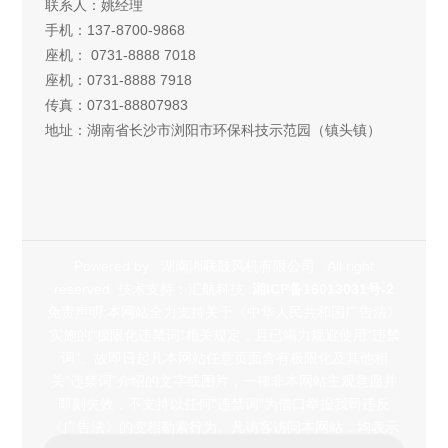
联系人：姚经理
手机：137-8700-9868
座机： 0731-8888 7018
座机：0731-8888 7918
传真：0731-88807983
地址：湖南省长沙市浏阳市环保科技示范园（镇头镇）
Powered by
湖南湘联鼓风机有限公司
All right
reserved 技术支持：汇航科技
湘ICP备16013031号-2
免责声明:本网站全力支持关于《中华人民共和国广告法》
实施的“极限化违禁词”相关规定，且已竭力规避使用“违禁
词”。故即日起凡本网站任意页面含有极限化及其他相
关“违禁词”介绍的文字或图片，一律非本网站主观意愿并
即刻失效，不支持以任何"违禁词”为借口举报我司违反
《广告法》的变相勒索行为。凡访客访问本网站，均表示