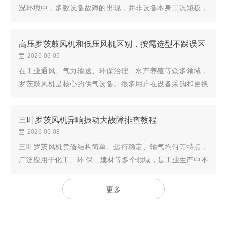
况环境中，多数设备故障的出现，并非设备本身工况短板，
而是长期疏于打理、操作习惯不规范、巡检不到位积累导
致。很多场地都是出现异响、风量波动、运转卡...
高压罗茨鼓风机和低压风机区别，按需选型不踩误区
2026-06-05
在工业通风、气力输送、环保治理、水产养殖等众多领域，
罗茨鼓风机是核心的供气设备。很多用户在设备采购和更换
时，常常分不清高压与低压罗茨鼓风机的差异，仅凭经验盲
目选型，出现设备压力不足、能耗过高、运行...
三叶罗茨风机异响振动大故障排查教程
2026-05-08
三叶罗茨风机凭借结构简单、运行稳定、输气均匀等特点，
广泛应用于化工、环 保、建材等多个领域，是工业生产中不
可或缺的通用机械设备。但在长期连续运行过程中，受安装
精度、维护保养、工况变化等多种因素影响，...
更多