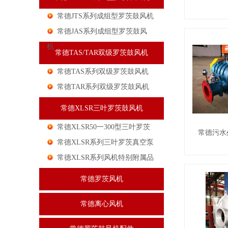
常德JTS系列成组型罗茨鼓风机
罗
常德JAS系列成组型罗茨鼓风
机
常德TAS/TAR双级罗茨鼓风机
常德TAS系列双级罗茨鼓风机
常德TAR系列双级罗茨鼓风机
常德XLSR三叶罗茨鼓风机
常德XLSR50一300型三叶罗茨
常德污水
常德XLSR系列三叶罗茨真空泵
长沙
常德XLSR系列风机特别附属品
常德罗茨风机
常德离心风机