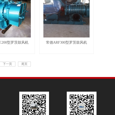
E200型罗茨鼓风机
常德ARF300型罗茨鼓风机
湖南罗茨鼓风机
—湖南罗茨鼓风机
下一页
尾页