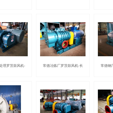
茨鼓风机
罗茨鼓风机
输
处理罗茨鼓风机-
常德冶炼厂罗茨鼓风机-长
常德钢
罗茨鼓风机
沙罗茨鼓风机