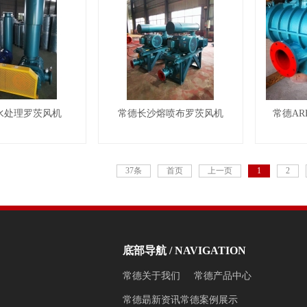
水处理罗茨风机
常德长沙熔喷布罗茨风机
常德AR
—
37条
首页
上一页
1
2
底部导航 / NAVIGATION
常德关于我们
常德产品中心
常德朂新资讯
常德案例展示