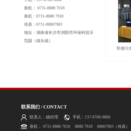
座机： 0731-8888 7018
座机：0731-8888 7918
传真：0731-88807983
地址：湖南省长沙市浏阳市环保科技示
范园（镇头镇）
常德污
联系我们 / CONTACT
联系人：姚经理
手机：137-8700-9868
座机： 0731-8888 7018 8888 7918 88807983（传真）