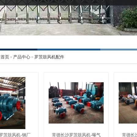
站首页
产品中心
罗茨鼓风机配件
>
>
罗茨鼓风机-钢厂
常德长沙罗茨鼓风机-曝气
常德长